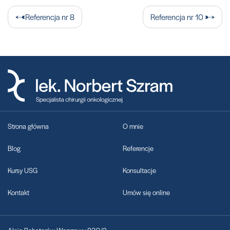
Nawigacja
Referencja nr 8
Referencja nr 10
wpisu
Strona główna
O mnie
Blog
Referencje
Kursy USG
Konsultacje
Kontakt
Umów się online