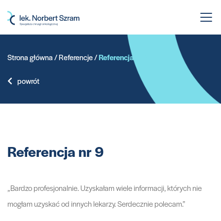
Przejdź
do
treści
Strona główna
/
Referencje
/
Referencja nr 9
powrót
Referencja nr 9
„Bardzo profesjonalnie. Uzyskałam wiele informacji, których nie
mogłam uzyskać od innych lekarzy. Serdecznie polecam.”