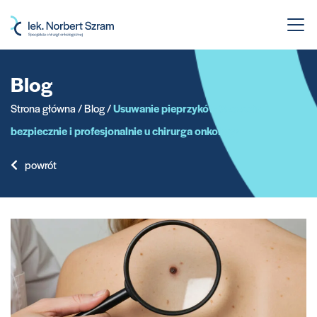
Przejdź
do
treści
Blog
Strona główna
/
Blog
/
Usuwanie pieprzyków Szczecin –
bezpiecznie i profesjonalnie u chirurga onkologa
powrót