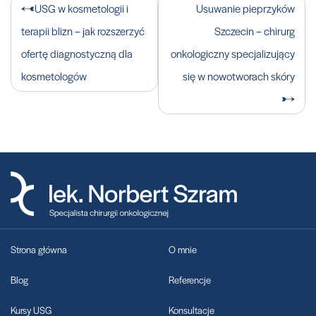
Nawigacja
USG w kosmetologii i
Usuwanie pieprzyków
wpisu
terapii blizn – jak rozszerzyć
Szczecin – chirurg
ofertę diagnostyczną dla
onkologiczny specjalizujący
kosmetologów
się w nowotworach skóry
Strona główna
O mnie
Blog
Referencje
Kursy USG
Konsultacje