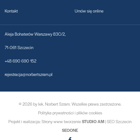
Kontakt
Umów się online
Aleja Bohaterów Warszawy 83C/2,
71-061 Szczecin
+48 690 690 152
rejestracja@norbertszram.pl
© 2026 by
lek. Norbert Szram
. Wszelkie prawa zastrzeżone.
Polityka prywatności i plików cookies
Projekt i realizacja:
Strony www tworzenie
STUDIO AM
|
SEO Szczecin
SEOONE