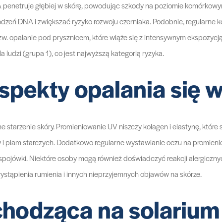
penetruje głębiej w skórę, powodując szkody na poziomie komórkowy
dzeń DNA i zwiększać ryzyko rozwoju czerniaka. Podobnie, regularne ko
tzw. opalanie pod prysznicem, które wiąże się z intensywnym ekspozycją
 ludzi (grupa 1), co jest najwyższą kategorią ryzyka.
spekty opalania się w
arzenie skóry. Promieniowanie UV niszczy kolagen i elastynę, które s
kóry i plam starczych. Dodatkowo regularne wystawianie oczu na promi
ojówki. Niektóre osoby mogą również doświadczyć reakcji alergiczny
wystąpienia rumienia i innych nieprzyjemnych objawów na skórze.
chodząca na solarium