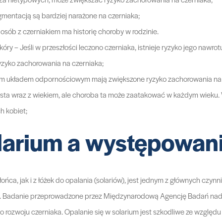
igmentacją są bardziej narażone na czerniaka;
 osób z czerniakiem ma historię choroby w rodzinie.
kóry – Jeśli w przeszłości leczono czerniaka, istnieje ryzyko jego naw
zyko zachorowania na czerniaka;
ym układem odpornościowym mają zwiększone ryzyko zachorowania na 
asta wraz z wiekiem, ale choroba ta może zaatakować w każdym wieku. 
h kobiet;
olarium a występowan
ńca, jak i z łóżek do opalania (solariów), jest jednym z głównych czyn
a. Badanie przeprowadzone przez Międzynarodową Agencję Badań nad R
ko rozwoju czerniaka. Opalanie się w solarium jest szkodliwe ze względ