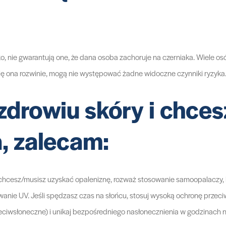
o, nie gwarantują one, że dana osoba zachoruje na czerniaka. Wiele osó
się ona rozwinie, mogą nie występować żadne widoczne czynniki ryzyka
a zdrowiu skóry i chce
, zalecam:
śli chcesz/musisz uzyskać opaleniznę, rozważ stosowanie samoopalaczy,
wanie UV. Jeśli spędzasz czas na słońcu, stosuj wysoką ochronę przeci
zeciwsłoneczne) i unikaj bezpośredniego nasłonecznienia w godzinach 