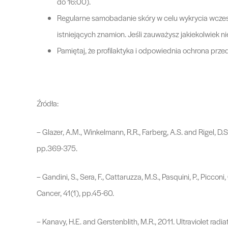
do 16:00).
Regularne samobadanie skóry w celu wykrycia wczesn
istniejących znamion. Jeśli zauważysz jakiekolwiek 
Pamiętaj, że profilaktyka i odpowiednia ochrona prz
Źródła:
– Glazer, A.M., Winkelmann, R.R., Farberg, A.S. and Rigel, 
pp.369-375.
– Gandini, S., Sera, F., Cattaruzza, M.S., Pasquini, P., Picco
Cancer, 41(1), pp.45-60.
– Kanavy, H.E. and Gerstenblith, M.R., 2011. Ultraviolet ra