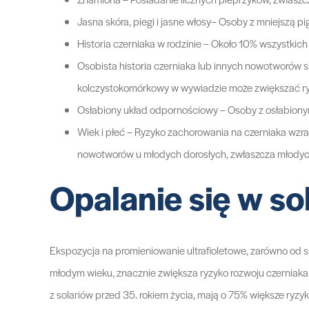
Jasna skóra, piegi i jasne włosy– Osoby z mniejszą p
Historia czerniaka w rodzinie – Około 10% wszystkich
Osobista historia czerniaka lub innych nowotworów s
kolczystokomórkowy w wywiadzie może zwiększać ry
Osłabiony układ odpornościowy – Osoby z osłabion
Wiek i płeć – Ryzyko zachorowania na czerniaka wzr
nowotworów u młodych dorosłych, zwłaszcza młodyc
Opalanie się w s
Ekspozycja na promieniowanie ultrafioletowe, zarówno od sło
młodym wieku, znacznie zwiększa ryzyko rozwoju czerniak
z solariów przed 35. rokiem życia, mają o 75% większe ryzy