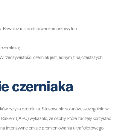
rotu. Również rak podstawnokomórkowy lub
czerniaka;
W rzeczywistości czerniak jest jednym z najczęstszych
ie czerniaka
ników ryzyka czerniaka. Stosowanie solariów, szczególnie w
akiem (IARC) wykazało, że osoby, które zaczęły korzystać
u na intensywne emisje promieniowania ultrafioletowego.