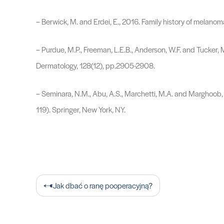
– Berwick, M. and Erdei, E., 2016. Family history of melano
– Purdue, M.P., Freeman, L.E.B., Anderson, W.F. and Tucker
Dermatology, 128(12), pp.2905-2908.
– Seminara, N.M., Abu, A.S., Marchetti, M.A. and Marghoob,
119). Springer, New York, NY.
Nawigacja
Jak dbać o ranę pooperacyjną?
wpisu