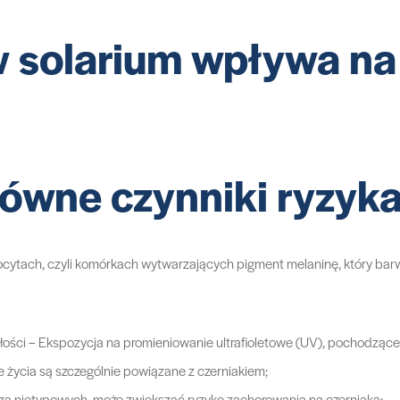
w solarium wpływa na
łówne czynniki ryzyk
ocytach, czyli komórkach wytwarzających pigment melaninę, który barwi 
łości – Ekspozycja na promieniowanie ultrafioletowe (UV), pochodzące
 życia są szczególnie powiązane z czerniakiem;
za nietypowych, może zwiększać ryzyko zachorowania na czerniaka;