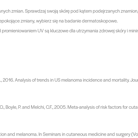
ych zmian. Sprawdzaj swoją skórę pod kątem podejrzanych znamion, pl
niepokojące zmiany, wybierz się na badanie dermatoskopowe.
ed promieniowaniem UV są kluczowe dla utrzymania zdrowej skóry i mini
D.S., 2016. Analysis of trends in US melanoma incidence and mortality. J
ni, O., Boyle, P. and Melchi, C.F., 2005. Meta-analysis of risk factors for
diation and melanoma. In Seminars in cutaneous medicine and surgery (Vol