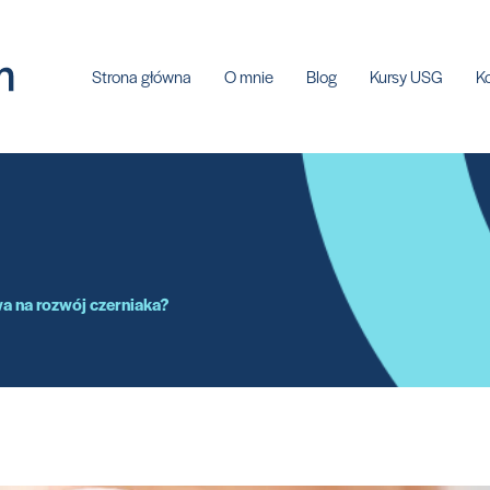
Strona główna
O mnie
Blog
Kursy USG
K
wa na rozwój czerniaka?