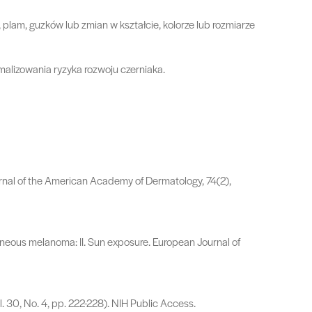
am, guzków lub zmian w kształcie, kolorze lub rozmiarze
malizowania ryzyka rozwoju czerniaka.
ournal of the American Academy of Dermatology, 74(2),
 cutaneous melanoma: II. Sun exposure. European Journal of
. 30, No. 4, pp. 222-228). NIH Public Access.