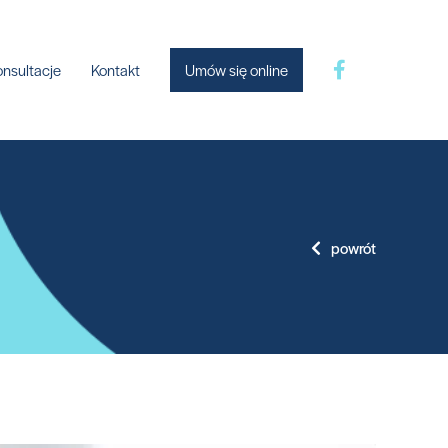
onsultacje
Kontakt
Umów się online
powrót