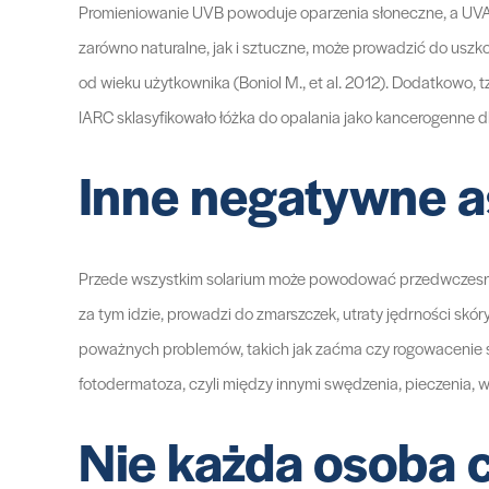
Promieniowanie UVB powoduje oparzenia słoneczne, a UVA 
zarówno naturalne, jak i sztuczne, może prowadzić do uszko
od wieku użytkownika (Boniol M., et al. 2012). Dodatkowo, 
IARC sklasyfikowało łóżka do opalania jako kancerogenne dla
Inne negatywne a
Przede wszystkim solarium może powodować przedwczesne st
za tym idzie, prowadzi do zmarszczek, utraty jędrności s
poważnych problemów, takich jak zaćma czy rogowacenie sp
fotodermatoza, czyli między innymi swędzenia, pieczenia, 
Nie każda osoba 