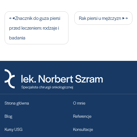
Nawigacja
Znacznik do guza piersi
Rak piersi u mężczyzn
wpisu
przed leczeniem: rodzaje i
badania
Strona główna
O mnie
Blog
Referencje
Kursy USG
Konsultacje