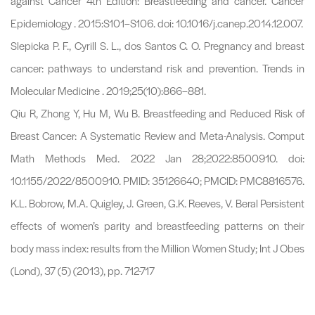
against Cancer 4th Edition: Breastfeeding and cancer. Cancer
Epidemiology . 2015:S101–S106. doi: 10.1016/j.canep.2014.12.007.
Slepicka P. F., Cyrill S. L., dos Santos C. O. Pregnancy and breast
cancer: pathways to understand risk and prevention. Trends in
Molecular Medicine . 2019;25(10):866–881.
Qiu R, Zhong Y, Hu M, Wu B. Breastfeeding and Reduced Risk of
Breast Cancer: A Systematic Review and Meta-Analysis. Comput
Math Methods Med. 2022 Jan 28;2022:8500910. doi:
10.1155/2022/8500910. PMID: 35126640; PMCID: PMC8816576.
K.L. Bobrow, M.A. Quigley, J. Green, G.K. Reeves, V. Beral Persistent
effects of women’s parity and breastfeeding patterns on their
body mass index: results from the Million Women Study; Int J Obes
(Lond), 37 (5) (2013), pp. 712-717