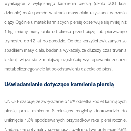
wynikające z wyłącznego karmienia piersią (około 500 kcal
dziennie) może pomóc w utracie masy ciała uzyskanej w czasie
ciąży. Ogólnie u matek karmiących piersią obserwuje się mniej niż
1 kg zmiany masy ciała od okresu przed ciążą lub pierwszego
trymestru do 1-2 lat po porodzie. Oprócz korzyści związanych ze
spadkiem masy ciała, badania wykazały, że dłuższy czas trwania
laktacji wiąże się z mniejszą częstością występowania zespołu
metabolicznego wiele lat po odstawieniu dziecka od piersi.
Uświadamianie dotyczące karmienia piersią
UNICEF szacuje, że zwiększenie o 16% odsetka kobiet karmiących
piersią przez minimum 6 miesięcy mogłoby doprowadzić do
uniknięcia 1,6% spodziewanych przypadków raka piersi rocznie.
Najbardziej optymalny scenariusz , czyli możliwe uniknięcie 2,9%