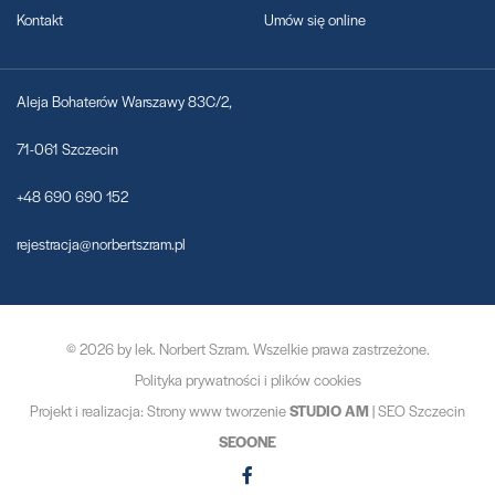
Kontakt
Umów się online
Aleja Bohaterów Warszawy 83C/2,
71-061 Szczecin
+48 690 690 152
rejestracja@norbertszram.pl
© 2026 by
lek. Norbert Szram
. Wszelkie prawa zastrzeżone.
Polityka prywatności i plików cookies
Projekt i realizacja:
Strony www tworzenie
STUDIO AM
|
SEO Szczecin
SEOONE