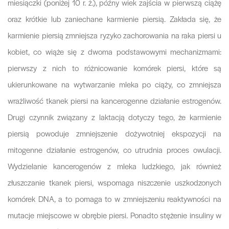
miesiączki (poniżej 10 r. ż.), późny wiek zajścia w pierwszą ciążę
oraz krótkie lub zaniechane karmienie piersią. Zakłada się, że
karmienie piersią zmniejsza ryzyko zachorowania na raka piersi u
kobiet, co wiąże się z dwoma podstawowymi mechanizmami:
pierwszy z nich to różnicowanie komórek piersi, które są
ukierunkowane na wytwarzanie mleka po ciąży, co zmniejsza
wrażliwość tkanek piersi na kancerogenne działanie estrogenów.
Drugi czynnik związany z laktacją dotyczy tego, że karmienie
piersią powoduje zmniejszenie dożywotniej ekspozycji na
mitogenne działanie estrogenów, co utrudnia proces owulacji.
Wydzielanie kancerogenów z mleka ludzkiego, jak również
złuszczanie tkanek piersi, wspomaga niszczenie uszkodzonych
komórek DNA, a to pomaga to w zmniejszeniu reaktywności na
mutacje miejscowe w obrębie piersi. Ponadto stężenie insuliny w