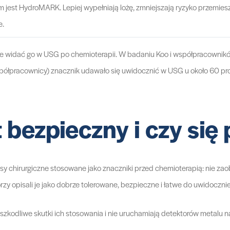
 jest HydroMARK. Lepiej wypełniają lożę, zmniejszają ryzyko przemiesz
e.
e widać go w USG po chemioterapii. W badaniu Koo i współpracowników 
współpracownicy) znacznik udawało się uwidocznić w USG u około 60 pro
t bezpieczny i czy się
lipsy chirurgiczne stosowane jako znaczniki przed chemioterapią: nie 
orzy opisali je jako dobrze tolerowane, bezpieczne i łatwe do uwidocz
kodliwe skutki ich stosowania i nie uruchamiają detektorów metalu na 