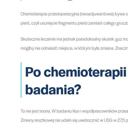
Chemioterapia przedoperacyjna (neoadjuwantowa) bywa stos
pierś, czyli usunięcie fragmentu piersi zamiast całego gruczo
Skuteczne leczenie ma jednak paradoksalny skutek: guz moż
mógłby nie odnaleźć miejsca, w którym była zmiana. Znaczn
Po chemioterapi
badania?
To nie jest teoria. W badaniu Koo i współpracowników prze
Zmiany resztkowej nie udało się uwidocznić w USG w 27,5 