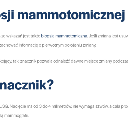
psji mammotomicznej
m ze wskazań jest także
biopsja mammotomiczna
. Jeśli zmiana jest us
y zachować informację o pierwotnym położeniu zmiany.
kojący, taki znacznik pozwala odnaleźć dawne miejsce zmiany podczas
znacznik?
USG. Nacięcie ma od 3 do 4 milimetrów, nie wymaga szwów, a cała pro
olą mammografii.