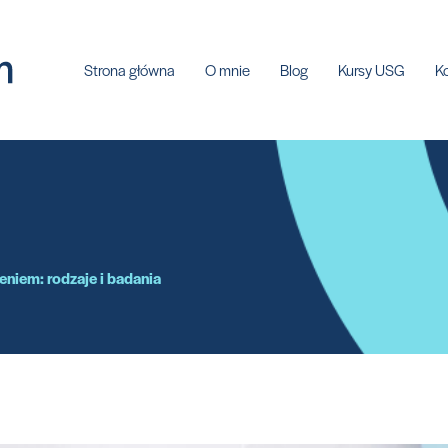
Strona główna
O mnie
Blog
Kursy USG
K
eniem: rodzaje i badania