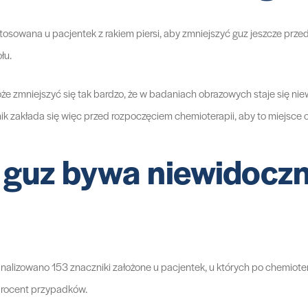
owana u pacjentek z rakiem piersi, aby zmniejszyć guz jeszcze przed
łu.
e zmniejszyć się tak bardzo, że w badaniach obrazowych staje się nie
ik zakłada się więc przed rozpoczęciem chemioterapii, aby to miejsce 
i guz bywa niewidocz
analizowano 153 znaczniki założone u pacjentek, u których po chemiot
procent przypadków.