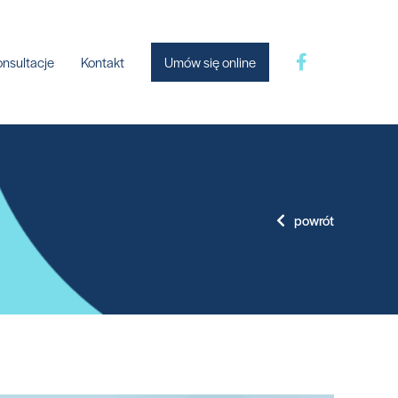
onsultacje
Kontakt
Umów się online
powrót