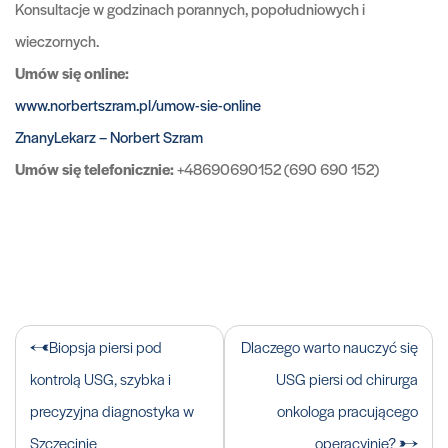
Konsultacje w godzinach porannych, popołudniowych i
wieczornych.
Umów się online:
www.norbertszram.pl/umow-sie-online
ZnanyLekarz – Norbert Szram
Umów się telefonicznie:
+48690690152 (690 690 152)
Nawigacja
Biopsja piersi pod
Dlaczego warto nauczyć się
wpisu
kontrolą USG, szybka i
USG piersi od chirurga
precyzyjna diagnostyka w
onkologa pracującego
Szczecinie
operacyjnie?