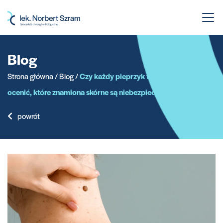
Przejdź
do
treści
Blog
Strona główna
/
Blog
/
Czy każdy pieprzyk trzeba usuwać? Jak
ocenić, które znamiona skórne są niebezpieczne?
powrót